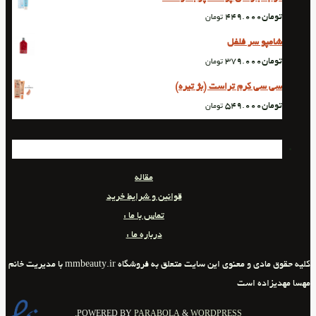
تومان
449.000
تومان
شامپو سر فلفل
تومان
379.000
تومان
سی سی کرم تراست (بژ تیره)
تومان
549.000
تومان
مقاله
قوانین و شرایط خرید
تماس با ما :
درباره ما :
کلیه حقوق مادی و معنوی این سایت متعلق به فروشگاه mmbeauty.ir با مدیریت خانم
مهسا مهدیزاده است
POWERED BY
PARABOLA
&
WORDPRESS.