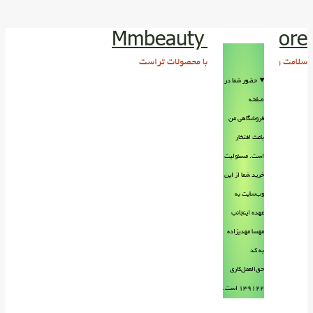
Mmbeauty Trust store
سلامت و زیبایی پوست و مو با محصولات تراست
حضور شما در
صفحه
فروشگاهی من
باعث افتخار
است. مسئولیت
خرید شما از این
وب‌سایت به
عهده اینجانب
مهسا مهدیزاده
به کد
حق‌العمل‌کاری
۱۳۹۱۲۲ است.