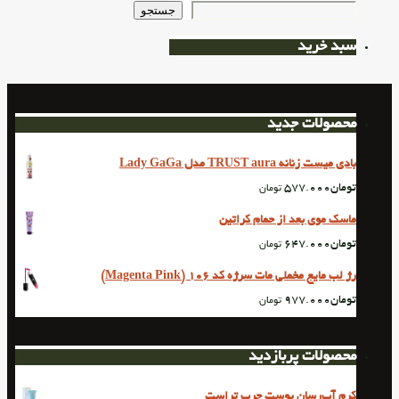
جستجو
سبد خرید
محصولات جدید
بادی میست زنانه TRUST aura مدل Lady GaGa
تومان
577.000
تومان
ماسک موی بعد از حمام کراتین
تومان
647.000
تومان
رژ لب مایع مخملی مات سرژه کد 106 (Magenta Pink)
تومان
977.000
تومان
محصولات پربازدید
کرم آب‌رسان پوست چرب تراست