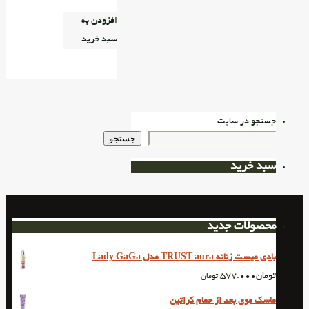
افزودن به
سبد خرید
جستجو در سایت
جستجو
سبد خرید
محصولات جدید
بادی میست زنانه TRUST aura مدل Lady GaGa
تومان
577.000
تومان
ماسک موی بعد از حمام کراتین