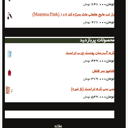
تومان
647.000
تومان
رژ لب مایع مخملی مات سرژه کد 106 (Magenta Pink)
تومان
977.000
تومان
محصولات پربازدید
کرم آب‌رسان پوست چرب تراست
تومان
449.000
تومان
شامپو سر فلفل
تومان
379.000
تومان
سی سی کرم تراست (بژ تیره)
تومان
549.000
تومان
مقاله