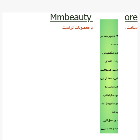
Mmbeauty Trust store
سلامت و زیبایی پوست و مو با محصولات تراست
حضور شما در
صفحه
فروشگاهی من
باعث افتخار
است. مسئولیت
خرید شما از این
وب‌سایت به
عهده اینجانب
مهسا مهدیزاده
به کد
حق‌العمل‌کاری
۱۳۹۱۲۲ است.