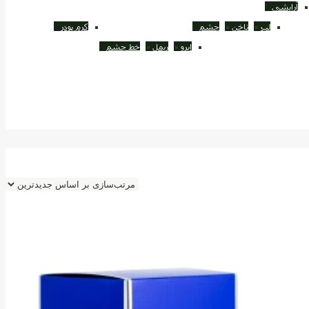
آرایشی
لب
ناخن
چشم
کرم پودر
ابرو
ریمل
خط چشم