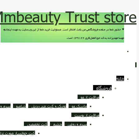
mbeauty Trust store
حضور شما در صفحه فروشگاهی من باعث افتخار است. مسئولیت خرید شما از این وب‌سایت به عهده اینجانب
مهسا مهدیزاده به کد حق‌العمل‌کاری ۱۳۹۱۲۲ است.
خانه
فروشگاه
مراقبت از مو
ماسک مو
تونیک و کیت ضد ريزش
شامپو
سرم و 
مراقبت از پوست
سرم و روغن
چشم
کیت تخصصی
کیت جوانساز صورت ترا