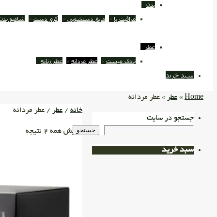
بدن
مراقبت پا
مایع دستشویی
کرم دست
شامپو بدن
عطر
بادی میست
عطر مردانه
عطر زنانه
سبد خرید
Home
»
عطر
» عطر مردانه
خانه
/
عطر
/ عطر مردانه
جستجو در سایت
جستجو
نمایش همه 2 نتیجه
سبد خرید