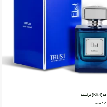
) تراست
5.5
تومان