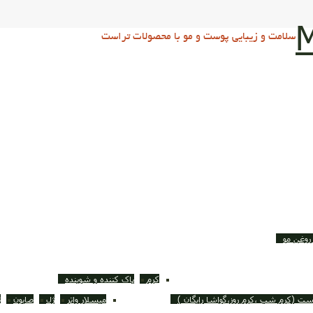
M
سلامت و زیبایی پوست و مو با محصولات تراست
روغن مو
کرم
پاک کننده و شوینده
ست (کرم شب ،کرم روز،گواشا رایگان )
میسلار واتر
ژل
صابون
ت