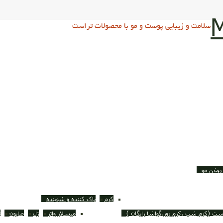
M
سلامت و زیبایی پوست و مو با محصولات تراست
روغن مو
کرم
پاک کننده و شوینده
ست (کرم شب ،کرم روز،گواشا رایگان )
میسلار واتر
ژل
صابون
ت