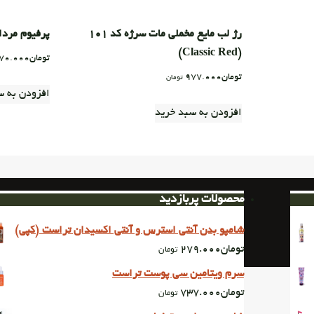
رژ لب مایع مخملی مات سرژه کد ۱۰۱
پرفیوم مردانه (Eliot
(Classic Red)
تومان
70.000
تومان
977.000
تومان
افزودن به س
افزودن به سبد خرید
محصولات پربازدید
شامپو بدن آنتی استرس و آنتی اکسیدان تراست (کپی)
تومان
279.000
تومان
سرم ویتامین سی پوست تراست
تومان
737.000
تومان