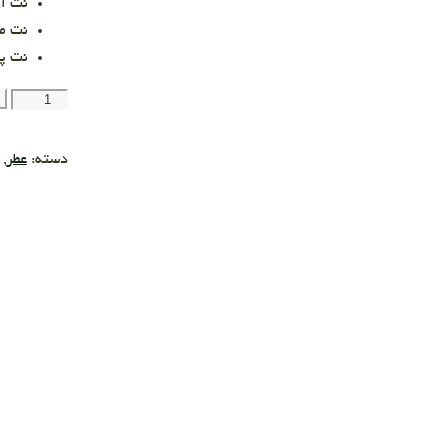
نت او
نت می
نت پ
دسته:
عطر
,