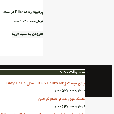
پرفیوم زنانه Elize تراست
تومان
4.790.000
تومان
افزودن به سبد خرید
محصولات جدید
بادی میست زنانه TRUST aura مدل Lady GaGa
تومان
577.000
تومان
ماسک موی بعد از حمام کراتین
تومان
647.000
تومان