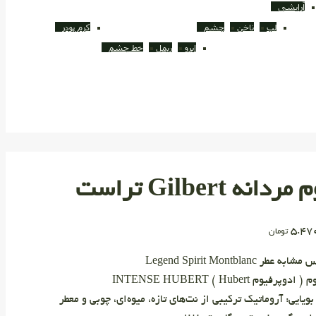
آرایشی
لب
ناخن
چشم
کرم پودر
ابرو
ریمل
خط چشم
انه Gilbert تراست
5.47
تومان
ه عطر Legend Spirit Montblanc
دوپرفیوم Hubert ) INTENSE HUBERT
بویایی: آروماتیک ترکیبی از نت‌های تازه، میوه‌ای، چوبی و معطر