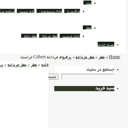
بدن
مراقبت پا
مایع دستشویی
کرم دست
شامپو بدن
عطر
بادی میست
عطر مردانه
عطر زنانه
سبد خرید
Home
»
عطر
»
عطر مردانه
» پرفیوم مردانه Gilbert تراست
خانه
/
عطر
/
عطر مردانه
/ پرفیوم
جستجو در سایت
جستجو
سبد خرید