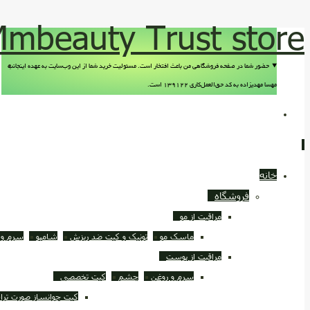
mbeauty Trust store
حضور شما در صفحه فروشگاهی من باعث افتخار است. مسئولیت خرید شما از این وب‌سایت به عهده اینجانب
مهسا مهدیزاده به کد حق‌العمل‌کاری ۱۳۹۱۲۲ است.
خانه
فروشگاه
مراقبت از مو
ماسک مو
تونیک و کیت ضد ريزش
شامپو
سرم و 
مراقبت از پوست
سرم و روغن
چشم
کیت تخصصی
کیت جوانساز صورت ترا