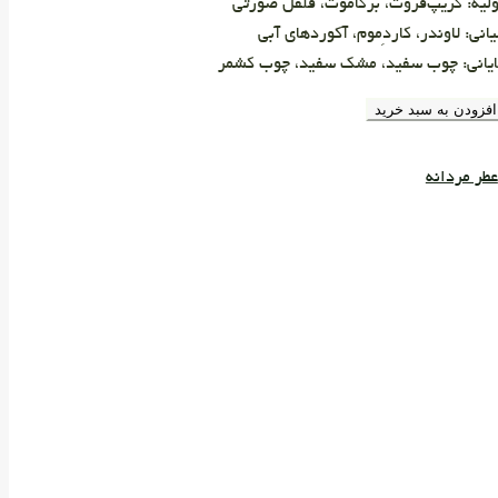
لیه: گریپ‌فروت، برگاموت، فلفل صورتی
انی: لاوندر، کاردِموم، آکوردهای آبی
ایانی: چوب سفید، مشک سفید، چوب کشمر
افزودن به سبد خرید
عطر مردانه