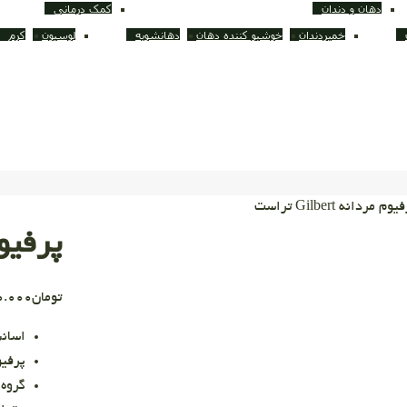
دهان و دندان
کمک درمانی
خمیردندان
خوشبو کننده دهان
دهانشویه
لوسیون
کرم
 مردانه Gilbert تراست
پرفیوم مرد
تومان
0.000
اسانس مشاب
پرفیوم ( ا
گروه 