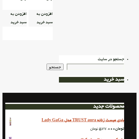
افزودن به
افزودن به
سبد خرید
سبد خرید
جستجو در سایت
جستجو
سبد خرید
محصولات جدید
بادی میست زنانه TRUST aura مدل Lady GaGa
تومان
577.000
تومان