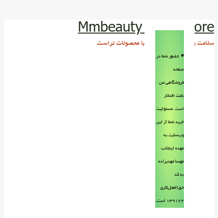
Mmbeauty Trust store
سلامت و زیبایی پوست و مو با محصولات تراست
حضور شما در
صفحه
فروشگاهی من
باعث افتخار
است. مسئولیت
خرید شما از این
وب‌سایت به
عهده اینجانب
مهسا مهدیزاده
به کد
حق‌العمل‌کاری
۱۳۹۱۲۲ است.