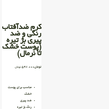
کرم ضدآفتاب
رنگی و ضد
پیری بژ تیره
(پوست خشک
تا نرمال)
تومان
597.000
تومان
مناسب برای پوست
خشک
ضد پیری
رنگ بژ تیره