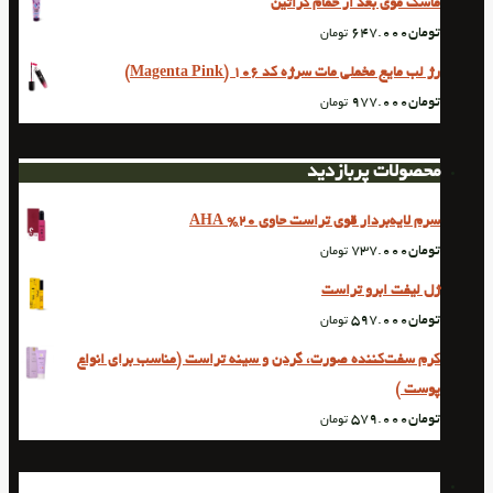
ماسک موی بعد از حمام کراتین
تومان
647.000
تومان
رژ لب مایع مخملی مات سرژه کد 106 (Magenta Pink)
تومان
977.000
تومان
محصولات پربازدید
سرم لایه‌بردار قوی تراست حاوی 20% AHA
تومان
737.000
تومان
ژل لیفت ابرو‌ تراست
تومان
597.000
تومان
کرم سفت‌کننده صورت، گردن و سینه تراست (مناسب برای انواع
پوست )
تومان
579.000
تومان