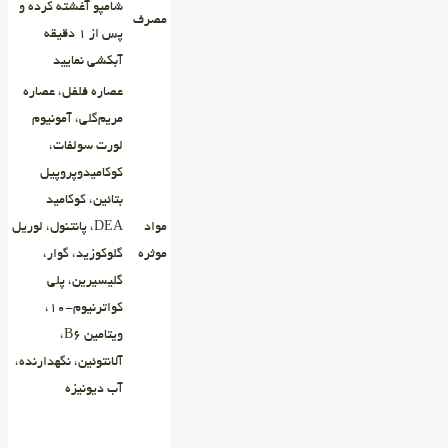
شامپو آغشته کرده و
مصرف
پس از ۱ دقیقه
آبکشی نمایید
عصاره فلفل، عصاره
مریم‌گلی، آمونیوم
لورت سولفات،
کوکامیدوپروپیل
بتائین، کوکامید
مواد
DEA، پانتنول، لوریل
موثره
گلوکوزید، گوار،
گلیسیرین، پلی
کواترنیوم-۱۰،
ویتامین B6،
آلانتوئین، نگهدارنده،
آب دیونیزه