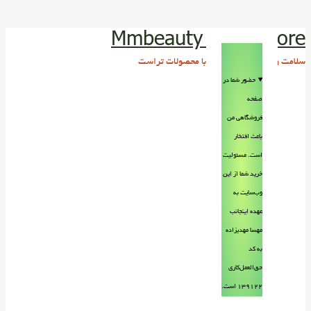
Mmbeauty Trust store
سلامت و زیبایی پوست و مو با محصولات تراست
حضور شما در
صفحه
فروشگاهی من
باعث افتخار
است. مسئولیت
خرید شما از این
وب‌سایت به
عهده اینجانب
مهسا مهدیزاده
به کد
حق‌العمل‌کاری
۱۳۹۱۲۲ است.