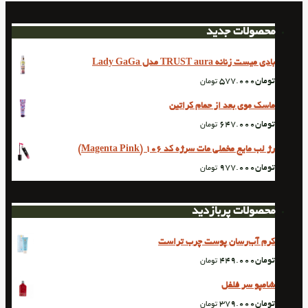
محصولات جدید
بادی میست زنانه TRUST aura مدل Lady GaGa
تومان
577.000
تومان
ماسک موی بعد از حمام کراتین
تومان
647.000
تومان
رژ لب مایع مخملی مات سرژه کد 106 (Magenta Pink)
تومان
977.000
تومان
محصولات پربازدید
کرم آب‌رسان پوست چرب تراست
تومان
449.000
تومان
شامپو سر فلفل
تومان
379.000
تومان