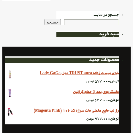
جستجو در سایت
جستجو
سبد خرید
محصولات جدید
بادی میست زنانه TRUST aura مدل Lady GaGa
تومان
577.000
تومان
ماسک موی بعد از حمام کراتین
تومان
647.000
تومان
رژ لب مایع مخملی مات سرژه کد 106 (Magenta Pink)
تومان
977.000
تومان