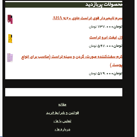
محصولات پربازدید
سرم لایه‌بردار قوی تراست حاوی 20% AHA
تومان
737.000
تومان
ژل لیفت ابرو‌ تراست
تومان
597.000
تومان
کرم سفت‌کننده صورت، گردن و سینه تراست (مناسب برای انواع
پوست )
تومان
579.000
تومان
مقاله
قوانین و شرایط خرید
تماس با ما :
درباره ما :