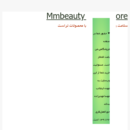
Mmbeauty Trust store
سلامت و زیبایی پوست و مو با محصولات تراست
حضور شما در
صفحه
فروشگاهی من
باعث افتخار
است. مسئولیت
خرید شما از این
وب‌سایت به
عهده اینجانب
مهسا مهدیزاده
به کد
حق‌العمل‌کاری
۱۳۹۱۲۲ است.