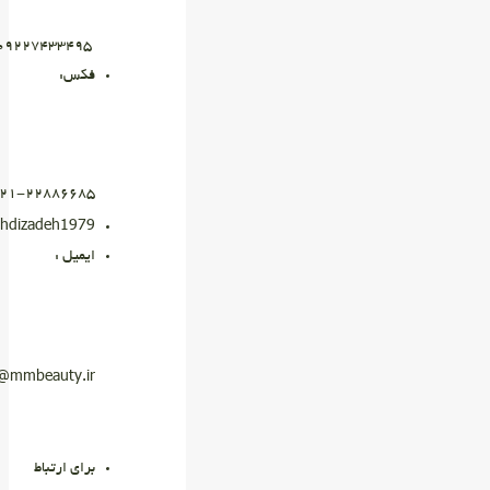
۰۹۲۲۷۴۳۳۴۹۵
فکس:
۲۲۸۸۶۶۸۵-۰۲۱
ehdizadeh1979
ایمیل :
o@mmbeauty.ir
برای ارتباط