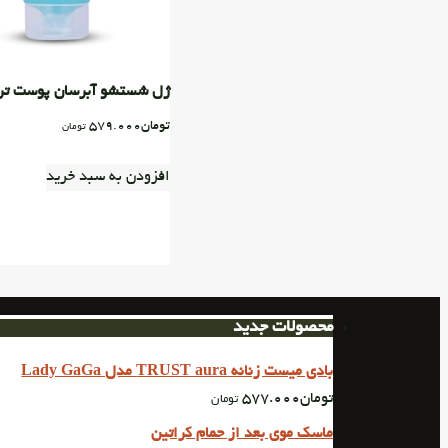
ژل شستشو آبرسان پوست ت
تومان
579.000
تومان
افزودن به سبد خرید
محصولات جدید
بادی میست زنانه TRUST aura مدل Lady GaGa
تومان
577.000
تومان
ماسک موی بعد از حمام کراتین