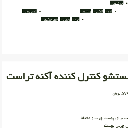
آرایشی
لب
ناخن
چشم
کرم پودر
ابرو
ریمل
خط چشم
تشو کنترل کننده آکنه تراست
57
تومان
ب برای پوست چرب و مختلط
ل چربی پوست