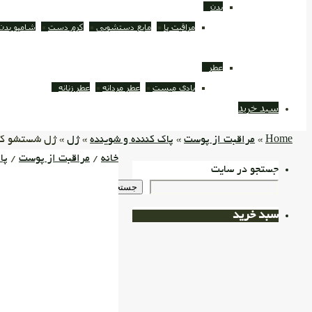
بدن
مراقبت پا
مایع دستشویی
کرم دست
شامپو بدن
عطر
بادی میست
عطر مردانه
عطر زنانه
سبد خرید
Home
»
مراقبت از پوست
»
پاک کننده و شوینده
»
ژل
» ژل شستشو کنت
خانه
/
مراقبت از پوست
/
پا
جستجو در سایت
جستجو
سبد خرید