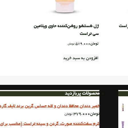
راست
ژل شستشو روشن‌کننده حاوی ویتامین
سی تراست
تومان
579.000
تومان
افزودن به سبد خرید
محصولات پربازدید
خمیر دندان محافظ دندان و لثه حساس گرین برند لایف گارد با حجم
تومان
379.000
تومان
کرم سفت‌کننده صورت، گردن و سینه تراست (مناسب برای 