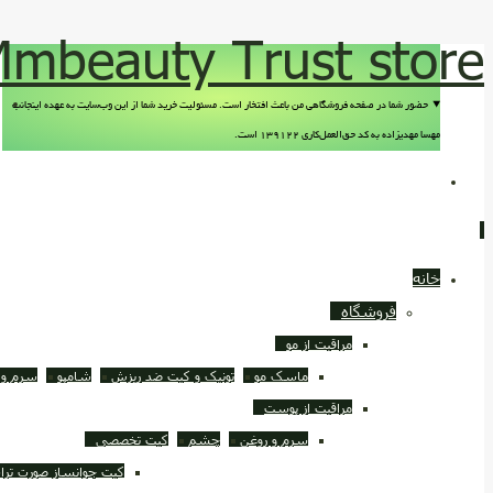
mbeauty Trust store
حضور شما در صفحه فروشگاهی من باعث افتخار است. مسئولیت خرید شما از این وب‌سایت به عهده اینجانب
مهسا مهدیزاده به کد حق‌العمل‌کاری ۱۳۹۱۲۲ است.
خانه
فروشگاه
مراقبت از مو
ماسک مو
تونیک و کیت ضد ريزش
شامپو
سرم و 
مراقبت از پوست
سرم و روغن
چشم
کیت تخصصی
کیت جوانساز صورت ترا