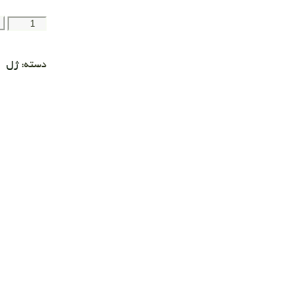
دسته:
ژل