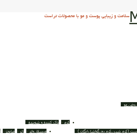
M
سلامت و زیبایی پوست و مو با محصولات تراست
روغن مو
کرم
پاک کننده و شوینده
ست (کرم شب ،کرم روز،گواشا رایگان )
میسلار واتر
ژل
صابون
ت