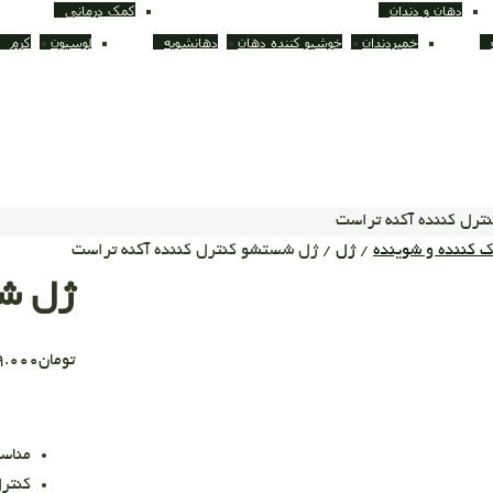
دهان و دندان
کمک درمانی
خمیردندان
خوشبو کننده دهان
دهانشویه
لوسیون
کرم
رل کننده آکنه تراست
ک کننده و شوینده
/
ژل
/ ژل شستشو کنترل کننده آکنه تراست
ژل شس
تومان
9.000
مناس
کنتر