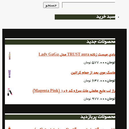
جستجو
سبد خرید
محصولات جدید
بادی میست زنانه TRUST aura مدل Lady GaGa
تومان
577.000
تومان
ماسک موی بعد از حمام کراتین
تومان
647.000
تومان
رژ لب مایع مخملی مات سرژه کد 106 (Magenta Pink)
تومان
977.000
تومان
محصولات پربازدید