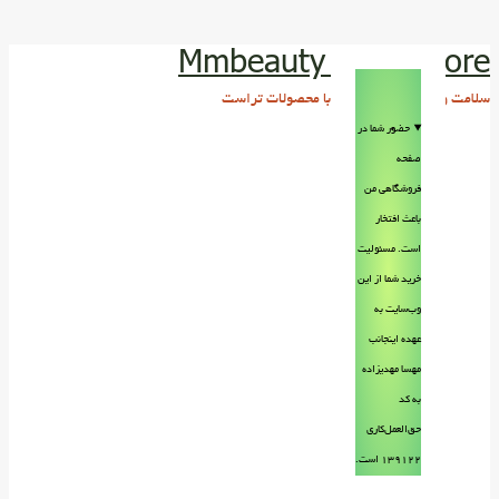
Mmbeauty Trust store
سلامت و زیبایی پوست و مو با محصولات تراست
حضور شما در
صفحه
فروشگاهی من
باعث افتخار
است. مسئولیت
خرید شما از این
وب‌سایت به
عهده اینجانب
مهسا مهدیزاده
به کد
حق‌العمل‌کاری
۱۳۹۱۲۲ است.