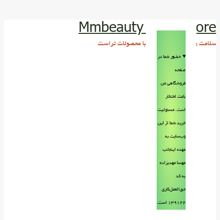
Mmbeauty Trust store
سلامت و زیبایی پوست و مو با محصولات تراست
حضور شما در
صفحه
فروشگاهی من
باعث افتخار
است. مسئولیت
خرید شما از این
وب‌سایت به
عهده اینجانب
مهسا مهدیزاده
به کد
حق‌العمل‌کاری
۱۳۹۱۲۲ است.