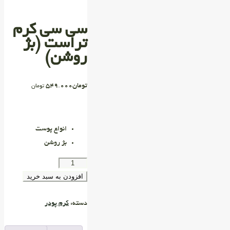
سی سی کرم
تراست (بژ
روشن)
تومان
549.000
تومان
انواع پوست
بژ روشن
افزودن به سبد خرید
دسته:
کرم پودر