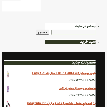
جستجو در سایت
جستجو
سبد خرید
محصولات جدید
بادی میست زنانه TRUST aura مدل Lady GaGa
تومان
577.000
تومان
ماسک موی بعد از حمام کراتین
تومان
647.000
تومان
رژ لب مایع مخملی مات سرژه کد 106 (Magenta Pink)