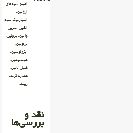
آمینواسیدهای
آرژنین،
آسپارتیک‌اسید،
آلانین، سرین،
والین، پرولین،
ترئونین،
ایزولوسین،
هیستیدین،
فنیل‌آلانین،
عصاره گزنه،
زینک
نقد و
بررسی‌ها