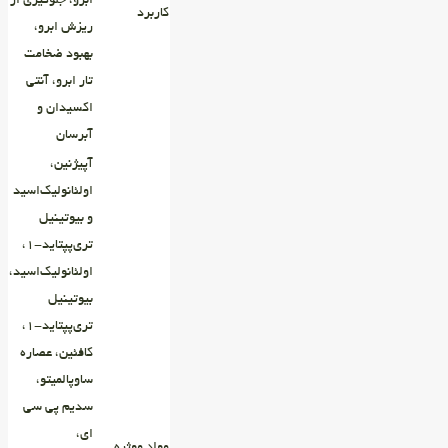
ابرو، جلوگیری از
کاربرد
ریزش ابرو،
بهبود ضخامت
تار ابرو، آنتی
اکسیدان و
آبرسان
آپیژنین،
اولئانولیک‌اسید
و بیوتینیل
تری‌پپتاید-۱،
اولئانولیک‌اسید،
بیوتینیل
تری‌پپتاید-۱،
کافئین، عصاره
ساوپالمیتو،
سدیم پی سی
ای،
مواد موثره