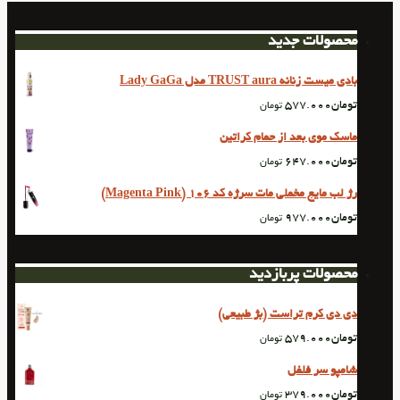
محصولات جدید
بادی میست زنانه TRUST aura مدل Lady GaGa
تومان
577.000
تومان
ماسک موی بعد از حمام کراتین
تومان
647.000
تومان
رژ لب مایع مخملی مات سرژه کد 106 (Magenta Pink)
تومان
977.000
تومان
محصولات پربازدید
دی دی کرم تراست (بژ طبیعی)
تومان
579.000
تومان
شامپو سر فلفل
تومان
379.000
تومان