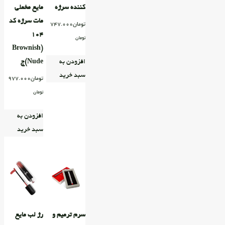
کننده سرژه
مایع مخملی
مات سرژه کد
تومان
747.000
۱۰۴
تومان
(Brownish
Nude)ج
افزودن به
سبد خرید
تومان
977.000
تومان
افزودن به
سبد خرید
سرم ترمیم و
رژ لب مایع