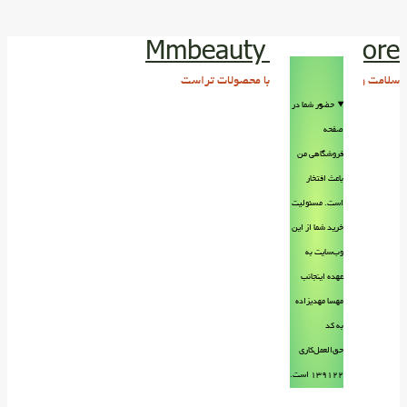
Mmbeauty Trust store
سلامت و زیبایی پوست و مو با محصولات تراست
حضور شما در
صفحه
فروشگاهی من
باعث افتخار
است. مسئولیت
خرید شما از این
وب‌سایت به
عهده اینجانب
مهسا مهدیزاده
به کد
حق‌العمل‌کاری
۱۳۹۱۲۲ است.