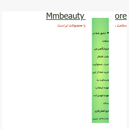
Mmbeauty Trust store
سلامت و زیبایی پوست و مو با محصولات تراست
حضور شما در
صفحه
فروشگاهی من
باعث افتخار
است. مسئولیت
خرید شما از این
وب‌سایت به
عهده اینجانب
مهسا مهدیزاده
به کد
حق‌العمل‌کاری
۱۳۹۱۲۲ است.