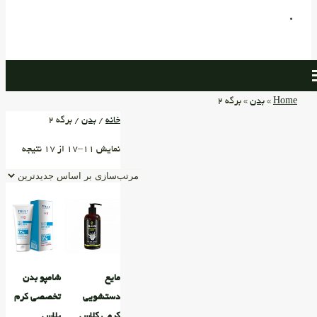
Home
»
بدن
» برگه 2
خانه
/
بدن
/ برگه 2
نمایش 11–17 از 17 نتیجه
مایع
شامپو بدن
دستشویی
تخصصی کرم
کرمی کلاس
پلاس