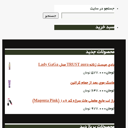
جستجو در سایت
جستجو
سبد خرید
محصولات جدید
بادی میست زنانه TRUST aura مدل Lady GaGa
تومان
577.000
تومان
ماسک موی بعد از حمام کراتین
تومان
647.000
تومان
رژ لب مایع مخملی مات سرژه کد 106 (Magenta Pink)
تومان
977.000
تومان
محصولات پربازدید