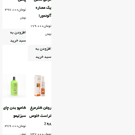
یک عصاره
تومان
497.000
آلوئه‌ورا
تومان
تومان
179.000
افزودن به
تومان
سبد خرید
افزودن به
سبد خرید
روغن شترمرغ
شامپو بدن چای
تراست خلوص
سبزلیمو
۹۸٪
تومان
379.000
تومان
747.000
تومان