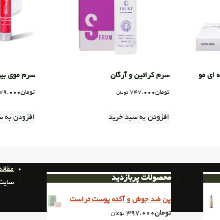
 ای مو
سرم کراتین و آرگان
سرم موی بیو
تومان
747.000
تومان
79.000
تومان
افزودن به سبد خرید
افزودن به س
مقاله
محصولات پربازدید
سایت متعلق به
پن ضد جوش و آکنه پوست تراست
تومان
397.000
تومان