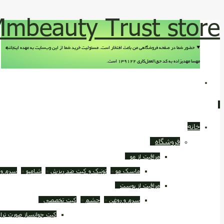
mbeauty Trust store
حضور شما در صفحه فروشگاهی من باعث افتخار است. مسئولیت خرید شما از این وب‌سایت به عهده اینجانب
مهسا مهدیزاده به کد حق‌العمل‌کاری ۱۳۹۱۲۲ است.
خانه
فروشگاه
مراقبت از مو
ماسک مو
تونیک و کیت ضد ريزش
شامپو
سرم و 
مراقبت از پوست
سرم و روغن
چشم
کیت تخصصی
کیت جوانساز صورت ترا