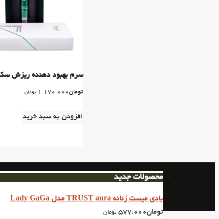
سرم بهبود دهنده ریزش سکه
تومان
1.170.000
تومان
افزودن به سبد خرید
محصولات جدید
بادی میست زنانه TRUST aura مدل Lady GaGa
تومان
577.000
تومان