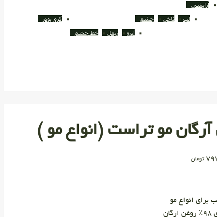
آرایشی
لب
ناخن
چشم
کرم پودر
ابرو
ریمل
خط چشم
آرگان مو تراست (انواع مو )
79
تومان
 برای انواع مو
ارگان