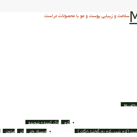
M
سلامت و زیبایی پوست و مو با محصولات تراست
روغن مو
کرم
پاک کننده و شوینده
ست (کرم شب ،کرم روز،گواشا رایگان )
میسلار واتر
ژل
صابون
ت