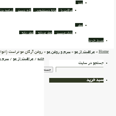
بدن
مراقبت پا
مایع دستشویی
کرم دست
شامپو بدن
عطر
بادی میست
عطر مردانه
عطر زنانه
سبد خرید
Home
»
مراقبت از مو
»
سرم و روغن مو
» روغن آرگان مو تراست (انواع
خانه
/
مراقبت از مو
/
سرم و
جستجو در سایت
جستجو
سبد خرید