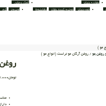
دهان و دندان
کمک درمانی
خمیردندان
خوشبو کننده دهان
دهانشویه
لوسیون
کرم
 مو )
 روغن مو
/ روغن آرگان مو تراست (انواع مو )
روغن 
تومان
7.000
مناسب
دارای ۹۸٪ روغن 