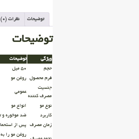
توضیحات
نظرات (0)
توضیحات
ویژگی
توضیحات
حجم
۵۰ میل
فرم محصول
روغن مو
جنسیت
عمومی
مصرف کننده
نوع مو
انواع مو
کاربرد
ضد موخوره و تر
زمان مصرف
پس از استحمام
روغن مو را به 
نحوه مصرف