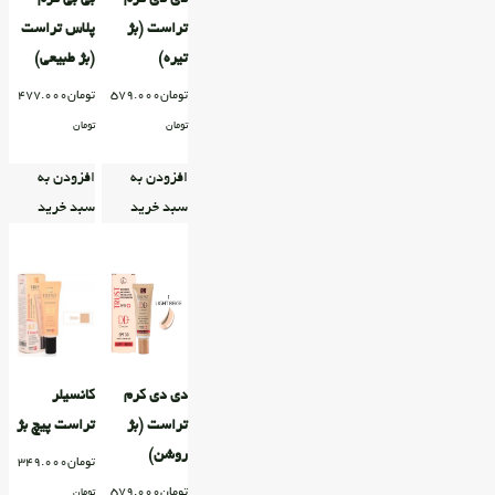
تراست (بژ
پلاس تراست
تیره)
(بژ طبیعی)
تومان
579.000
تومان
477.000
تومان
تومان
افزودن به
افزودن به
سبد خرید
سبد خرید
دی دی کرم
کانسیلر
تراست (بژ
تراست پیچ بژ
روشن)
تومان
349.000
تومان
579.000
تومان