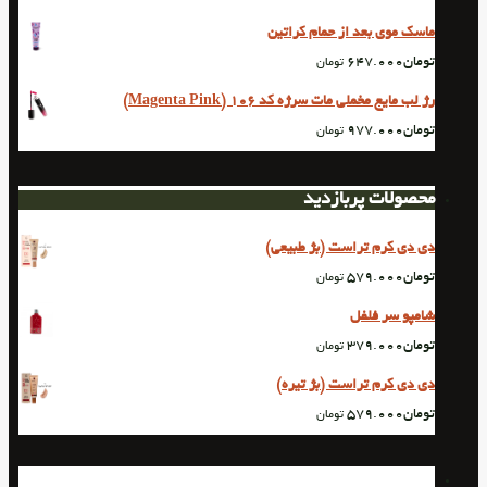
ماسک موی بعد از حمام کراتین
تومان
647.000
تومان
رژ لب مایع مخملی مات سرژه کد 106 (Magenta Pink)
تومان
977.000
تومان
محصولات پربازدید
دی دی کرم تراست (بژ طبیعی)
تومان
579.000
تومان
شامپو سر فلفل
تومان
379.000
تومان
دی دی کرم تراست (بژ تیره)
تومان
579.000
تومان