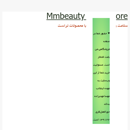
Mmbeauty Trust store
سلامت و زیبایی پوست و مو با محصولات تراست
حضور شما در
صفحه
فروشگاهی من
باعث افتخار
است. مسئولیت
خرید شما از این
وب‌سایت به
عهده اینجانب
مهسا مهدیزاده
به کد
حق‌العمل‌کاری
۱۳۹۱۲۲ است.