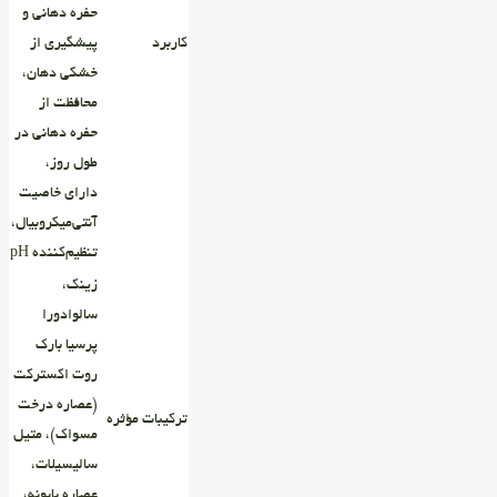
حفره‌ دهانی و
کاربرد
پیشگیری از
خشکی دهان،
محافظت از
حفره‌ دهانی در
طول روز،
دارای خاصیت
آنتی‌میکروبیال،
تنظیم‌کننده pH
زینک،
سالوادورا
پرسیا بارک
روت اکسترکت
(عصاره درخت
ترکیبات مؤثره
مسواک)، متیل
سالیسیلات،
عصاره بابونه،