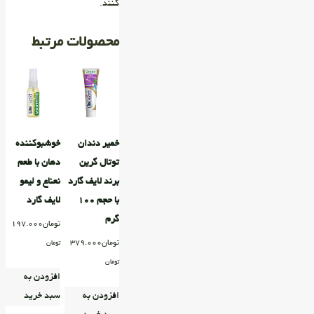
کنند.
محصولات مرتبط
خمیر دندان
خوشبوکننده
توتال گرین
دهان با طعم
برند لایف گارد
نعناع و لیمو
با حجم ۱۰۰
لایف‌ گارد
گرم
تومان
197.000
تومان
379.000
تومان
تومان
افزودن به
افزودن به
سبد خرید