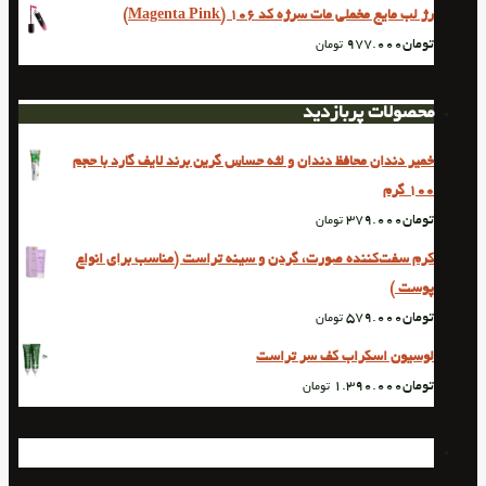
رژ لب مایع مخملی مات سرژه کد 106 (Magenta Pink)
تومان
977.000
تومان
محصولات پربازدید
خمیر دندان محافظ دندان و لثه حساس گرین برند لایف گارد با حجم
100 گرم
تومان
379.000
تومان
کرم سفت‌کننده صورت، گردن و سینه تراست (مناسب برای انواع
پوست )
تومان
579.000
تومان
لوسیون اسکراب کف سر تراست
تومان
1.390.000
تومان