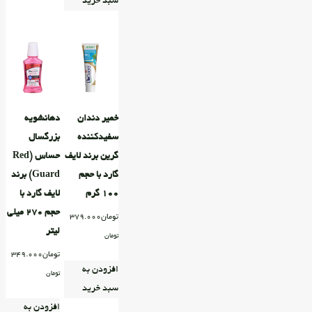
سبد خرید
خمیر دندان
دهانشویه
سفیدکننده
بزرگسال
گرین برند لایف
حساس (Red
گارد با حجم
Guard) برند
۱۰۰ گرم
لایف گارد با
حجم ۲۷۰ میلی
تومان
379.000
لیتر
تومان
تومان
349.000
افزودن به
تومان
سبد خرید
افزودن به