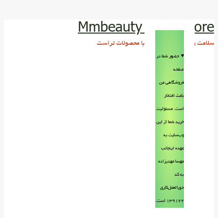
Mmbeauty Trust store
سلامت و زیبایی پوست و مو با محصولات تراست
حضور شما در
صفحه
فروشگاهی من
باعث افتخار
است. مسئولیت
خرید شما از این
وب‌سایت به
عهده اینجانب
مهسا مهدیزاده
به کد
حق‌العمل‌کاری
۱۳۹۱۲۲ است.