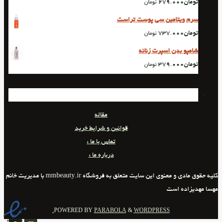
تومان
279.000
تومان
سرم ویتامین سی پوست تراست
تومان
737.000
تومان
شامپو بدن اسپرت زنانه
تومان
379.000
تومان
مقاله
قوانین و شرایط خرید
تماس با ما :
درباره ما :
کلیه حقوق مادی و معنوی این سایت متعلق به فروشگاه mmbeauty.ir با مدیریت خانم
مهسا مهدیزاده است
POWERED BY
PARABOLA
&
WORDPRESS.