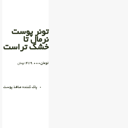
تونر پوست
نرمال تا
خشک تراست
تومان
479.000
تومان
پاک کننده منافذ پوست