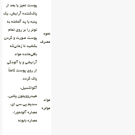
پوست تمیز یا بعد از
پا‌ک‌کننده آرایش، یک
پنبه یا پد آغشته به
تونر را بر روی تمام
نحوه
پوست صورت و گردن
مصرف
بکشید تا زمانی‌که
باقی‌مانده مواد
آرایشی و یا آلودگی
از روی پوست کاملاً
پاک گردد.
آکواکسیل،
هیدروویتون پلاس،
مواد
سدیم پی سی ای،
موثره
عصاره آلوئه‌ورا،
عصاره بابونه