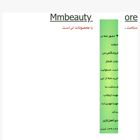
Mmbeauty Trust store
سلامت و زیبایی پوست و مو با محصولات تراست
حضور شما در
صفحه
فروشگاهی من
باعث افتخار
است. مسئولیت
خرید شما از این
وب‌سایت به
عهده اینجانب
مهسا مهدیزاده
به کد
حق‌العمل‌کاری
۱۳۹۱۲۲ است.