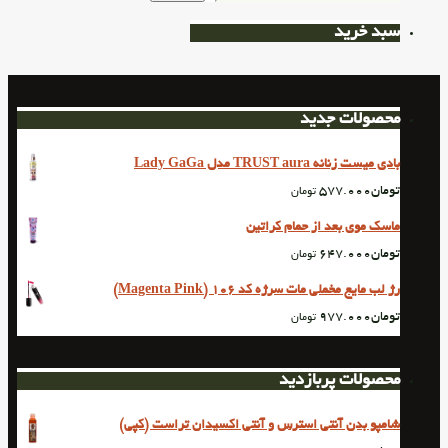
سبد خرید
محصولات جدید
بادی میست زنانه TRUST aura مدل Lady GaGa
تومان
577.000
تومان
ماسک موی بعد از حمام کراتین
تومان
647.000
تومان
رژ لب مایع مخملی مات سرژه کد 106 (Magenta Pink)
تومان
977.000
تومان
محصولات پربازدید
شامپو بدن آنتی استرس و آنتی اکسیدان تراست (کپی)