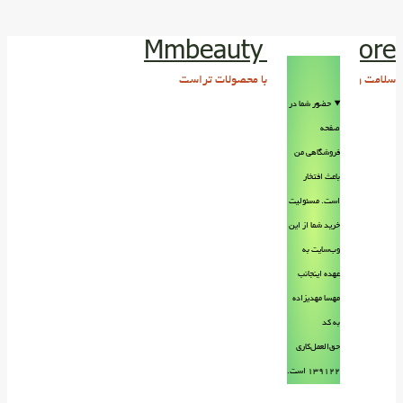
Mmbeauty Trust store
سلامت و زیبایی پوست و مو با محصولات تراست
حضور شما در
صفحه
فروشگاهی من
باعث افتخار
است. مسئولیت
خرید شما از این
وب‌سایت به
عهده اینجانب
مهسا مهدیزاده
به کد
حق‌العمل‌کاری
۱۳۹۱۲۲ است.