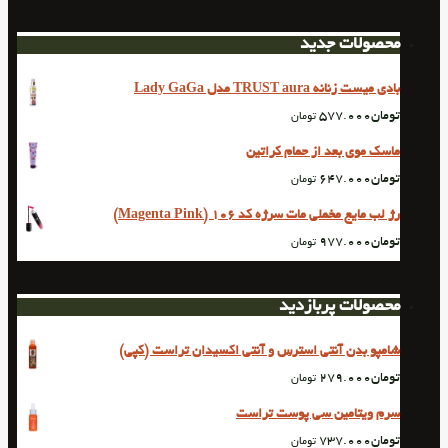
محصولات جدید
بادی میست زنانه TRUST aura مدل Lady GaGa
تومان
577.000
تومان
ماسک موی بعد از حمام کراتین
تومان
647.000
تومان
رژ لب مایع مخملی مات سرژه کد 106 (Magenta Pink)
تومان
977.000
تومان
محصولات پربازدید
شامپو بدن آنتی استرس و آنتی اکسیدان تراست (کپی)
تومان
279.000
تومان
سرم ویتامین سی پوست تراست
تومان
737.000
تومان